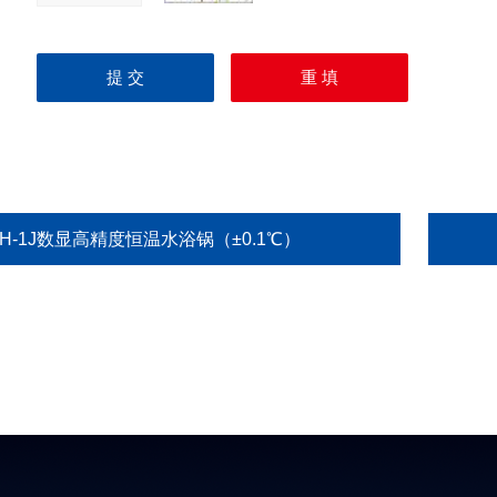
H-1J数显高精度恒温水浴锅（±0.1℃）