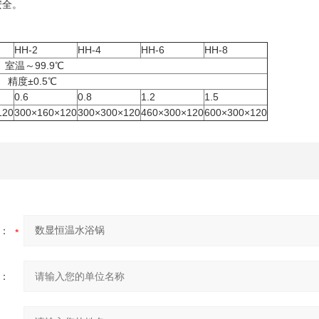
安全。
HH-2
HH-4
HH-6
HH-8
99.9℃
0.5℃
0.6
0.8
1.2
1.5
120
300×160×120
300×300×120
460×300×120
600×300×120
：
：