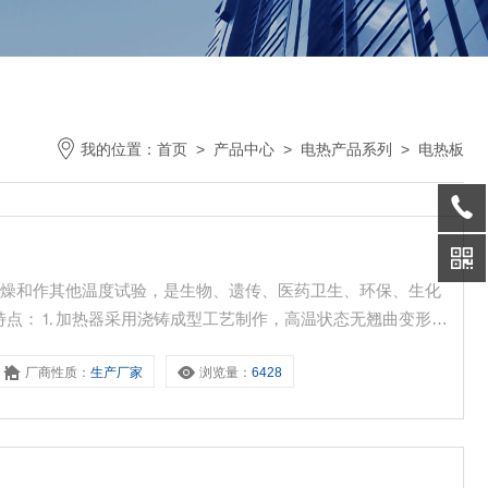
我的位置：
首页
>
产品中心
>
电热产品系列
>
电热板
干燥和作其他温度试验，是生物、遗传、医药卫生、环保、生化
特点：⒈加热器采用浇铸成型工艺制作，高温状态无翘曲变形。
热功率2000W，Z大加热面积0.08平方米。⒋温度由调温旋钮
厂商性质：
生产厂家
浏览量：
6428