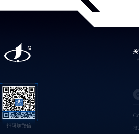
关
C
扫码加微信
技