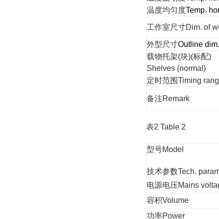
温度均匀度
Temp. ho
工作室尺寸
Dim. of 
外型尺寸
Outline dim
载物托架(块)(标配)
Shelves (normal)
定时范围
Timing ran
备注
Remark
表
2 Table 2
型号
Model
技术参数
Tech. param
电源电压
Mains volta
容积
Volume
功率
Power