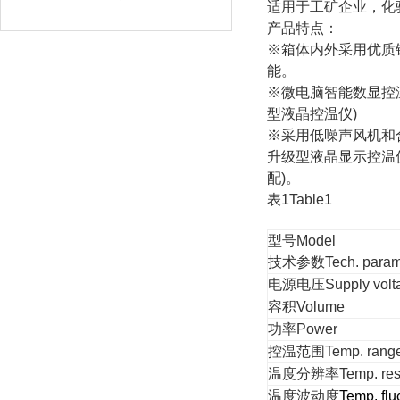
适用于工矿企业，化
产品特点：
※箱体内外采用优质
能。
※微电脑智能数显控
型液晶控温仪)
※采用低噪声风机和
升级型液晶显示控温
配)。
表
1Table1
型号
Model
技术参数
Tech. param
电源电压
Supply volt
容积
Volume
功率
Power
控温范围
Temp. rang
温度分辨率
Temp. res
温度波动度
Temp. flu