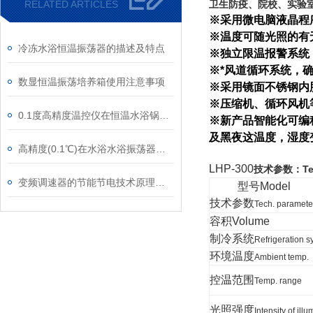
RELATED ARTICLES
卫生防疫、院校、实验
※采用微电脑液晶程
※温度可随光照的有
冷冻水浴恒温振荡器的描述及特点
※独立限温报警系统
※*风道循环系统，
数显恒温振荡培养箱使用注意事项
※采用镜面不锈钢内
※压缩机、循环风机
0.1度高精度温控仪在恒温水浴锅上的应用
※新产品智能化可编
及黑夜这温度，湿度
高精度(0.1℃)在水浴水浴振荡器中的运用
LHP-300
技术参数：Tech
变频调速器的节能节电技术原理及其应用
型号
Model
技术参数
Tech. paramete
容积
Volume
制冷系统
Refrigeration s
环境温度
Ambient temp.
控温范围
Temp. range
光照强度
Intensity of ill