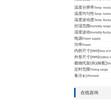
温度分辨率
Temp. resolu
温度均匀性
Temp. homo
温度波动度
Temp. fluctu
控湿范围
Humidity range
湿度波动
Humidity fluctu
电源
Power supply
功率
Power
内胆尺寸(
mm
)
Size of 
外形尺寸(
mm
)
Outline s
载物托架(块)(标配)
Sh
定时范围
Timing range
备注
备注
Remark
在线咨询