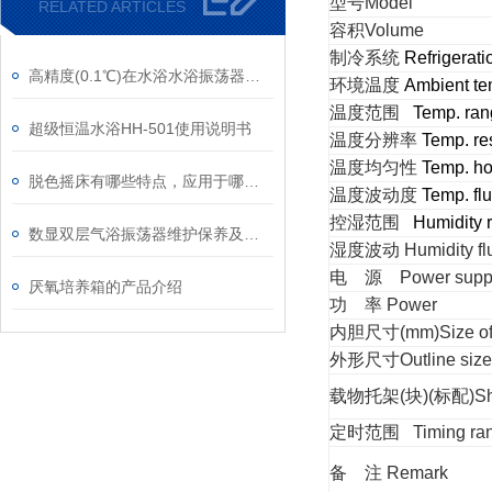
型号
Model
RELATED ARTICLES
容积
Volume
制冷系统
Refrigerat
高精度(0.1℃)在水浴水浴振荡器中的运用
环境温度
Ambient te
温度范围
Temp. ra
超级恒温水浴HH-501使用说明书
温度分辨率
Temp. re
温度均匀性
Temp. h
脱色摇床有哪些特点，应用于哪些实验
温度波动度
Temp. flu
控湿范围
Humidity 
数显双层气浴振荡器维护保养及使用说明
湿度波动
Humidity f
电
源
Power supp
厌氧培养箱的产品介绍
功
率
Power
内胆尺寸(
mm
)
Size o
外形尺寸
Outline size
载物托架(块)(标配)
Sh
定时范围
Timing ra
备
注
Remark