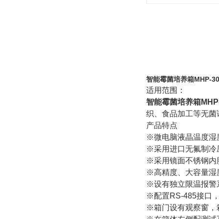
智能霉菌培养箱MHP-30
适用范围：
智能霉菌培养箱MHP-
织、食品加工等无菌
产品特点
※
微电脑液晶温度湿
※
采用进口无氟制冷
※
采用镜面不锈钢内
※
高精度、大容量湿
※
设有独立限温报警
※
配置
RS-485
接口，
※
箱门设有观察窗，