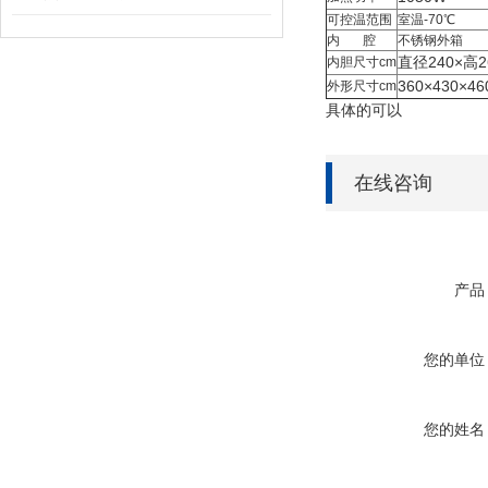
可控温范围
室温-70℃
内 腔
不锈钢外箱
直径240×高2
内胆尺寸cm
360×430×46
外形尺寸cm
具体的可以
在线咨询
产品
您的单位
您的姓名