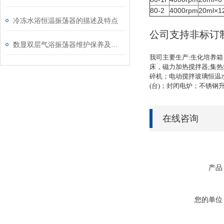
80-2
4000rpm
20ml×1
冷冻水浴恒温振荡器的描述及特点
公司支持非标订
数显双层气浴振荡器维护保养及使用说明
我司主要生产:生化培养
床，磁力加热搅拌器;集
碎机；电动搅拌玻璃恒温
(台)；封闭电炉；不锈钢
在线咨询
产品
您的单位