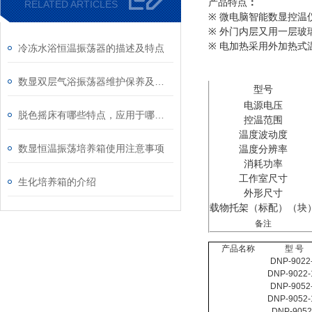
产品特点
：
RELATED ARTICLES
※
微电脑智能数显控温
※
外门内层又用一层玻
※
电加热采用外加热式
冷冻水浴恒温振荡器的描述及特点
技术参数
数显双层气浴振荡器维护保养及使用说明
型号
电源电压
脱色摇床有哪些特点，应用于哪些实验
控温范围
温度波动度
数显恒温振荡培养箱使用注意事项
温度分辨率
消耗功率
工作室尺寸
生化培养箱的介绍
外形尺寸
（
）（
载物托架
标配
块
备注
产品名称
型
号
DNP-9022
DNP-9022-
DNP-9052
DNP-9052-
DNP-905