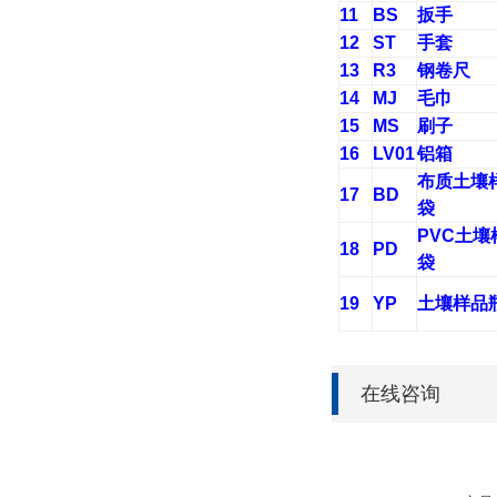
11
BS
扳手
12
ST
手套
13
R3
钢卷尺
14
MJ
毛巾
15
MS
刷子
16
LV01
铝箱
布质土壤
17
BD
袋
PVC
土壤
18
PD
袋
19
YP
土壤样品
在线咨询