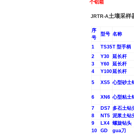
个铝箱
土壤采样
JRTR-A
序
型号
名称
号
1
TS35
T
型手柄
2
Y30
延长杆
3
Y60
延长杆
4
Y100
延长杆
5
XS5
心型砂土
6
XN6
心型粘土
7
DS7
多石土钻
8
NT5
泥浆土钻
9
LX4
螺旋钻头
10
GD
gua刀