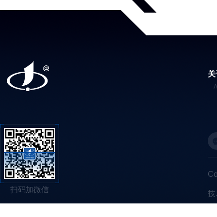
关
C
扫码加微信
技