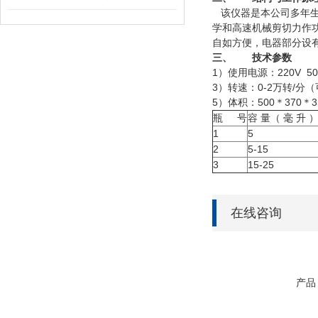
该仪器是本公司多年生
学和高速机械剪切力作
自如方便，电器部分设
三、
技术参数
1）使用电源：220V
3）转速：0-2万转/
5）体积：500＊37
瓶 号
容 量（ 毫 升 
1
5
2
5-15
3
15-25
在线咨询
产品